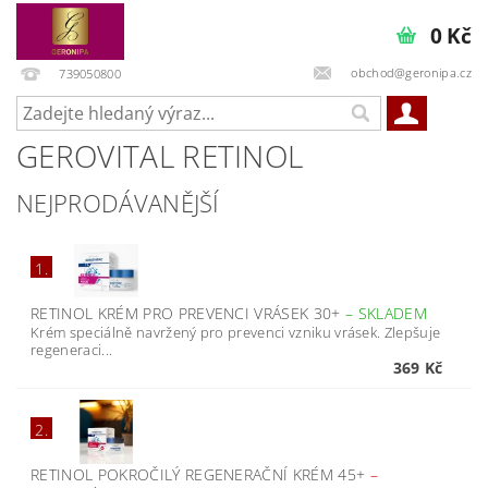
0 Kč
obchod@geronipa.cz
739050800
GEROVITAL RETINOL
NEJPRODÁVANĚJŠÍ
1.
RETINOL KRÉM PRO PREVENCI VRÁSEK 30+
–
SKLADEM
Krém speciálně navržený pro prevenci vzniku vrásek. Zlepšuje
regeneraci...
369 Kč
2.
RETINOL POKROČILÝ REGENERAČNÍ KRÉM 45+
–