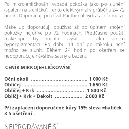
Po mikrojehličkování vypadá pokožka jako po slunění
(spálení na sluníčku). Tento efekt vymizí v průběhu 24-72
hodin. Doporučuji používat Panthenol hydratační emulzi.
Make up doporučuji používat až po úplném zhojení
pokožky, nejdříve po 72 hodinách. Předčasné použití
make-upu by mohlo zvýšit riziko vzniku
hyperpigmentací. Po dobu 14 dní po zákroku není
možno se slunit. Během 24 hodin po ošetření se
nedoporučuje návštěva sauny a bazénu.
CENÍK MIRKOJEHLIČKOVÁNÍ
Oční okolí ..................................... 1 000 Kč
Obličej .......................................... 1 650 Kč
Obličej + Krk ................................ 1 800 Kč
Obličj + Krk + Dekolt .................. 2 000 Kč
Při zaplacení doporučené kůry 15% sleva =balíček
3-5 ošetření .
NEJPRODÁVANĚJŠÍ