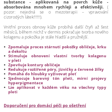
substance - aplikovaná na povrch kůže -
absorbována mnohem rychleji a efektivněji.
(
pozor: nejedná se o mezoterapii – vpravování
cizorodých látek!!!!!!).
Vnitřní proces obnovy kůže probíhá další čtyři až šest
měsíců, během nichž v dermis pokračuje tvorba nového
kolagenu a pokožka je stále hladší a pružnější.
Zpomaluje proces stárnutí pokožky obličeje, krku
a dekoltu
Stimuluje obnovení vlastní tvorby kolagenu
v pleti
Zpevňuje kontury obličeje
Redukuje rozšířené póry, jizvičky a červené žilky
Pomáhá do hloubky vyživovat pleť
Sjednocuje barevný tón pleti, mírní projevy
hyperpigmentace
Lze aplikovat v každém věku na všechny typy
pleti
Doporučení pro domácí péči po ošetření