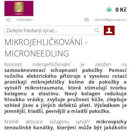
0 Kč
obchod@geronipa.cz
739050800
MIKROJEHLIČKOVÁNÍ -
MICRONEEDLING
Koncept mikrojehličkování je založen na
samoobnovovací schopnosti pokožky
.
Pomocí
ručního elektrického přístroje s vysokou
rotací
pronikají mikrojehličky kolmo do pokožky a
vytváří mikrotraumata, která stimulují tvorbu
kolagenu a elastinu. Nový kolagen redukuje
hloubku vrásky, zvyšuje pružnost kůže, zlepšuje
vzhled jizev a jiných defektů pleti. Výsledkem je
jemnější, hladší, pevnější a mladší pokožka.
Kromě aktivace kolagenu vytváří
mikrovpichy
tenoulinké kanálky, kterými může být jakákoliv