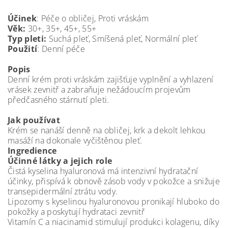
Účinek
: Péče o obličej, Proti vráskám
Věk:
30+, 35+, 45+, 55+
Typ pleti:
Suchá pleť, Smíšená pleť, Normální pleť
Použití
: Denní péče
Popis
Denní krém proti vráskám zajišťuje vyplnění a vyhlazení
vrásek zevnitř a zabraňuje nežádoucím projevům
předčasného stárnutí pleti.
Jak používat
Krém se nanáší denně na obličej, krk a dekolt lehkou
masáží na dokonale vyčištěnou pleť.
Ingredience
Účinné látky a jejich role
Čistá kyselina hyaluronová má intenzivní hydratační
účinky, přispívá k obnově zásob vody v pokožce a snižuje
transepidermální ztrátu vody.
Lipozomy s kyselinou hyaluronovou pronikají hluboko do
pokožky a poskytují hydrataci zevnitř
Vitamín C a niacinamid stimulují produkci kolagenu, díky