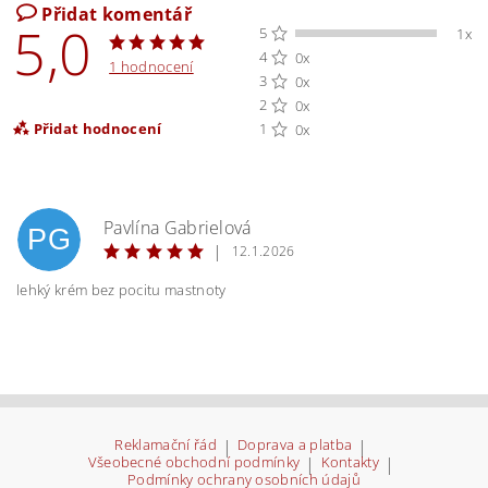
Přidat komentář
5,0
5
1x
4
0x
1 hodnocení
3
0x
2
0x
Přidat hodnocení
1
0x
Pavlína Gabrielová
PG
|
12.1.2026
lehký krém bez pocitu mastnoty
Reklamační řád
|
Doprava a platba
|
Všeobecné obchodní podmínky
|
Kontakty
|
Vložením hodnocení souhlasíte s
podmínkami
Podmínky ochrany osobních údajů
ochrany osobních údajů