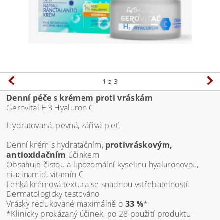
1
z 3
Denní péče s krémem proti vráskám
Gerovital H3 Hyaluron C
Hydratovaná, pevná, zářivá pleť.
Denní krém s hydratačním,
protivráskovým,
antioxidačním
účinkem
Obsahuje čistou a lipozomální kyselinu hyaluronovou,
niacinamid, vitamín C
Lehká krémová textura se snadnou vstřebatelností
Dermatologicky testováno
Vrásky redukované maximálně o
33 %
*
*Klinicky prokázaný účinek, po 28 použití produktu