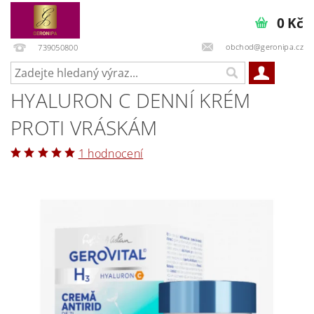
0 Kč
obchod@geronipa.cz
739050800
HYALURON C DENNÍ KRÉM
PROTI VRÁSKÁM
1 hodnocení