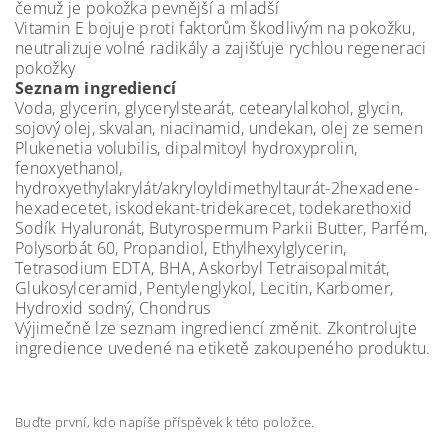
čemuž je pokožka pevnější a mladší
Vitamin E bojuje proti faktorům škodlivým na pokožku,
neutralizuje volné radikály a zajišťuje rychlou regeneraci
pokožky
Seznam ingrediencí
Voda, glycerin, glycerylstearát, cetearylalkohol, glycin,
sojový olej, skvalan, niacinamid, undekan, olej ze semen
Plukenetia volubilis, dipalmitoyl hydroxyprolin,
fenoxyethanol,
hydroxyethylakrylát/akryloyldimethyltaurát-2hexadene-
hexadecetet, iskodekant-tridekarecet, todekarethoxid
Sodík Hyaluronát, Butyrospermum Parkii Butter, Parfém,
Polysorbát 60, Propandiol, Ethylhexylglycerin,
Tetrasodium EDTA, BHA, Askorbyl Tetraisopalmitát,
Glukosylceramid, Pentylenglykol, Lecitin, Karbomer,
Hydroxid sodný, Chondrus
Výjimečně lze seznam ingrediencí změnit. Zkontrolujte
ingredience uvedené na etiketě zakoupeného produktu.
Buďte první, kdo napíše příspěvek k této položce.