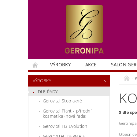
VÝROBKY
AKCE
SALON GER
VÝROBKY
DLE ŘADY
KO
Gerovital Stop akné
Gerovital Plant - přírodní
Sídlo sp
kosmetika (nová řada)
Geronipa,
Gerovital H3 Evolution
Obecnice
GEROVITAL DERMA +