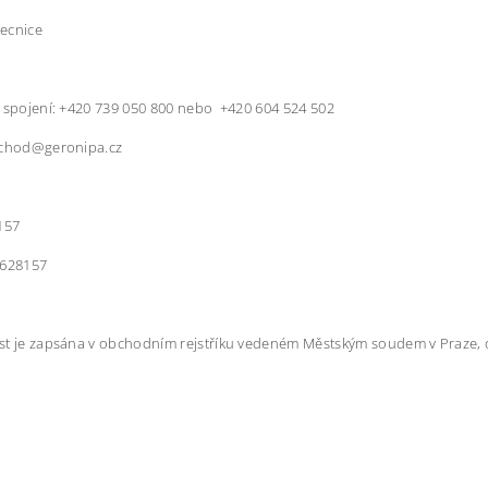
ecnice
 spojení: +420 739 050 800 nebo +420 604 524 502
bchod@geronipa.cz
157
8628157
t je zapsána v obchodním rejstříku vedeném Městským soudem v Praze, o