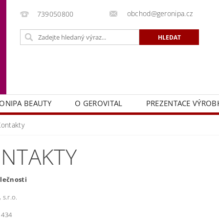
obchod@geronipa.cz
739050800
ONIPA BEAUTY
O GEROVITAL
PREZENTACE VÝROB
Kontakty
NTAKTY
olečnosti
 s.r.o.
 434