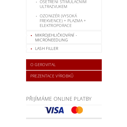
OŠETŘENÍ STIMULAČNÍM
ULTRAZVUKEM
OZONIZÉR (VYSOKÁ
FREKVENCE) + PLAZMA +
ELEKTROPORACE
MIKROJEHLIČKOVÁNÍ -
MICRONEEDLING
LASH FILLER
O GEROVITAL
PREZENTACE VÝROBKŮ
PŘIJÍMÁME ONLINE PLATBY