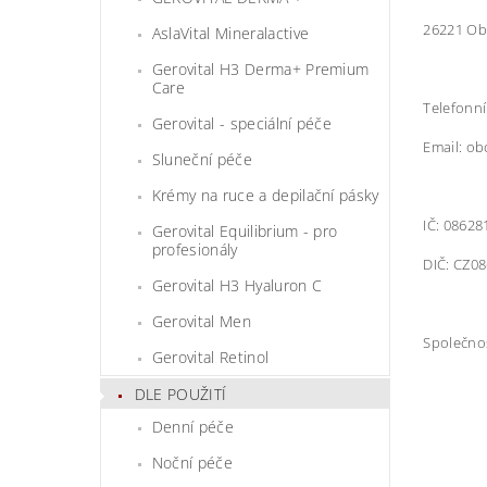
26221 Ob
AslaVital Mineralactive
Gerovital H3 Derma+ Premium
Care
Telefonní
Gerovital - speciální péče
Email: o
Sluneční péče
Krémy na ruce a depilační pásky
IČ: 08628
Gerovital Equilibrium - pro
profesionály
DIČ: CZ0
Gerovital H3 Hyaluron C
Gerovital Men
Společnos
Gerovital Retinol
DLE POUŽITÍ
Denní péče
Noční péče