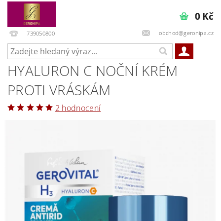
0 Kč
obchod@geronipa.cz
739050800
HYALURON C NOČNÍ KRÉM
PROTI VRÁSKÁM
2 hodnocení