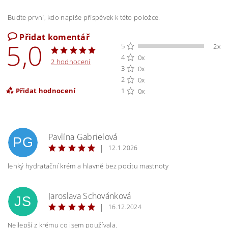
Buďte první, kdo napíše příspěvek k této položce.
Přidat komentář
5,0
5
2x
4
0x
2 hodnocení
3
0x
2
0x
Přidat hodnocení
1
0x
Pavlína Gabrielová
PG
|
12.1.2026
lehký hydratační krém a hlavně bez pocitu mastnoty
Jaroslava Schovánková
JS
|
16.12.2024
Nejlepší z krému co jsem používala.