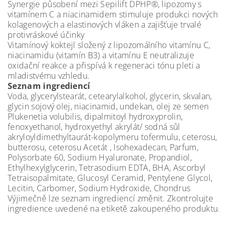
Synergie působení mezi Sepilift DPHP®, lipozomy s
vitamínem C a niacinamidem stimuluje produkci nových
kolagenových a elastinových vláken a zajišťuje trvalé
protivráskové účinky
Vitamínový koktejl složený z lipozomálního vitamínu C,
niacinamidu (vitamín B3) a vitamínu E neutralizuje
oxidační reakce a přispívá k regeneraci tónu pleti a
mladistvému vzhledu.
Seznam ingrediencí
Voda, glycerylstearát, cetearylalkohol, glycerin, skvalan,
glycin sojový olej, niacinamid, undekan, olej ze semen
Plukenetia volubilis, dipalmitoyl hydroxyprolin,
fenoxyethanol, hydroxyethyl akrylát/ sodná sůl
akryloyldimethyltaurát-kopolymeru tofermulu, ceterosu,
butterosu, ceterosu Acetát , Isohexadecan, Parfum,
Polysorbate 60, Sodium Hyaluronate, Propandiol,
Ethylhexylglycerin, Tetrasodium EDTA, BHA, Ascorbyl
Tetraisopalmitate, Glucosyl Ceramid, Pentylene Glycol,
Lecitin, Carbomer, Sodium Hydroxide, Chondrus
Výjimečně lze seznam ingrediencí změnit. Zkontrolujte
ingredience uvedené na etiketě zakoupeného produktu.