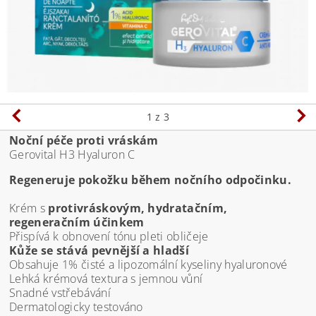
1
z 3
Noční péče proti vráskám
Gerovital H3 Hyaluron C
Regeneruje pokožku během nočního odpočinku.
Krém s
protivráskovým, hydratačním,
regeneračním účinkem
Přispívá k obnovení tónu pleti obličeje
Kůže se stává pevnější a hladší
Obsahuje 1% čisté a lipozomální kyseliny hyaluronové
Lehká krémová textura s jemnou vůní
Snadné vstřebávání
Dermatologicky testováno