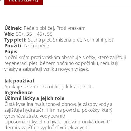
HODNOCENÍ (2)
Účinek
: Péče o obličej, Proti vráskám
Věk:
30+, 35+, 45+, 55+
Typ pleti:
Suchá pleť, Smíšená pleť, Normální pleť
Použití:
Noční péče
Popis
Noční krém proti vráskám obsahuje složky, které zajišťují
regeneraci pleti během nočního odpočinku, redukují
vrásky a zabraňují vzniku nových vrásek.
Jak používat
Aplikuje se večer na obličej, krk a dekolt.
Ingredience
Účinné látky a jejich role
Čistá kyselina hyaluronová obnovuje zásoby vody a
zajišťuje hydratační film na povrchu pokožky, který
vyrovnává ztrátu vody zevnitř
Liposomální kyselina hyaluronová proniká dovnitř
dermis, zajišťuje vyplnění vrásek zevnitř