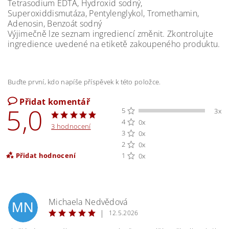
Tetrasodium EDTA, Hydroxid sodný,
Superoxiddismutáza, Pentylenglykol, Tromethamin,
Adenosin, Benzoát sodný
Výjimečně lze seznam ingrediencí změnit. Zkontrolujte
ingredience uvedené na etiketě zakoupeného produktu.
Buďte první, kdo napíše příspěvek k této položce.
Přidat komentář
5,0
5
3x
4
0x
3 hodnocení
3
0x
2
0x
Přidat hodnocení
1
0x
Michaela Nedvědová
MN
|
12.5.2026