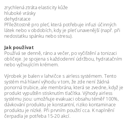
zrychlená ztráta elasticity kůže
hluboké vrásky
dehydratace
Příležitostně pro pleť, která potřebuje infuzi účinných
látek nebo v obdobích, kdy je pleť unavenější (např. při
nedostatku spánku nebo stresu).
Jak používat
Používá se denně, ráno a večer, po vyčištění a tonizaci
obličeje. Je spojena s každodenní údržbou, hydratačním
nebo vyživujícím krémem.
Výrobek je balen v lahvičce s airless systémem. Tento
systém má hlavní výhodu v tom, že zde není žádná
ponorná trubice, ale membrána, která se zvedne, když je
produkt vypuštěn stisknutím tlačítka. Výhody airless
systému jsou: umožňuje evakuaci obsahu téměř 100%,
dávkování produktu je konstantní, riziko kontaminace
produktu je nízké. Při prvním použití cca. K naplnění
čerpadla je potřeba 15-20 akcí.