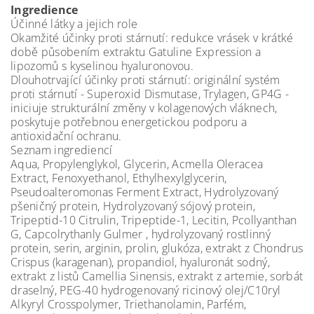
Ingredience
Účinné látky a jejich role
Okamžité účinky proti stárnutí: redukce vrásek v krátké
době působením extraktu Gatuline Expression a
lipozomů s kyselinou hyaluronovou.
Dlouhotrvající účinky proti stárnutí: originální systém
proti stárnutí - Superoxid Dismutase, Trylagen, GP4G -
iniciuje strukturální změny v kolagenových vláknech,
poskytuje potřebnou energetickou podporu a
antioxidační ochranu.
Seznam ingrediencí
Aqua, Propylenglykol, Glycerin, Acmella Oleracea
Extract, Fenoxyethanol, Ethylhexylglycerin,
Pseudoalteromonas Ferment Extract, Hydrolyzovaný
pšeničný protein, Hydrolyzovaný sójový protein,
Tripeptid-10 Citrulin, Tripeptide-1, Lecitin, Pcollyanthan
G, Capcolrythanly Gulmer , hydrolyzovaný rostlinný
protein, serin, arginin, prolin, glukóza, extrakt z Chondrus
Crispus (karagenan), propandiol, hyaluronát sodný,
extrakt z listů Camellia Sinensis, extrakt z artemie, sorbát
draselný, PEG-40 hydrogenovaný ricinový olej/C10ryl
Alkyryl Crosspolymer, Triethanolamin, Parfém,