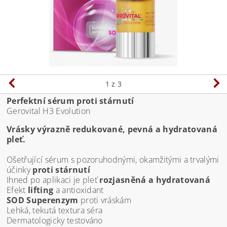
1
z 3
Perfektní sérum proti stárnutí
Gerovital H3 Evolution
Vrásky výrazně redukované, pevná a hydratovaná
pleť.
Ošetřující sérum s pozoruhodnými, okamžitými a trvalými
účinky
proti stárnutí
Ihned po aplikaci je pleť
rozjasněná a hydratovaná
Efekt
lifting
a antioxidant
SOD Superenzym
proti vráskám
Lehká, tekutá textura séra
Dermatologicky testováno