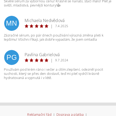
Skvělé sérum za výbornou cenu! Krásně se nanáší, stačí málo! Pleť je
svěží, mladistvá, pevnější kontury!👍
Michaela Nedvědová
MN
|
7.4.2025
Zázračné sérum, po pár dnech používání výrazná změna pleti k
lepšímu! Všichni říkají, jak dobře vypadám, že jsem omladla
Vložením hodnocení souhlasíte s
podmínkami
ochrany osobních údajů
Pavlína Gabrielová
PG
|
9.7.2024
Používám pod krém ráno i večer a cítím zlepšení, odezněl pocit
suchosti, který se přes den dostavil, teď mi pleť vydrží krásně
hydratovaná a vypnutá i v létě.
Reklamační řád
|
Doprava a platba
|