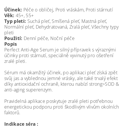
Účinek:
Péče o obličej, Proti vráskám, Proti stárnutí
Věk:
45+, 55+
Typ pleti:
Suchá pleť, Smíšená pleť, Mastná pleť,
Normální pleť, Dehydratovaná, Zralá pleť, Všechny typy
pleti
Použití:
Denní péče, Noční péče
Popis
Perfect Anti-Age Serum je silný přípravek s výraznými
účinky proti stárnutí, speciálně vyvinutý pro ošetření
zralé pleti.
Sérum má okamžitý účinek, po aplikaci pleť získá zpět
svůj jas a vyblednou jemné vrásky, ale také trvalý efekt
díky antioxidační ochraně, kterou nabízí strong>SOD &
anti-aging superenzym.
Pravidelná aplikace poskytuje zralé pleti potřebnou
energetickou podporu proti škodlivým vlivům okolních
faktorů.
Indikace séra :