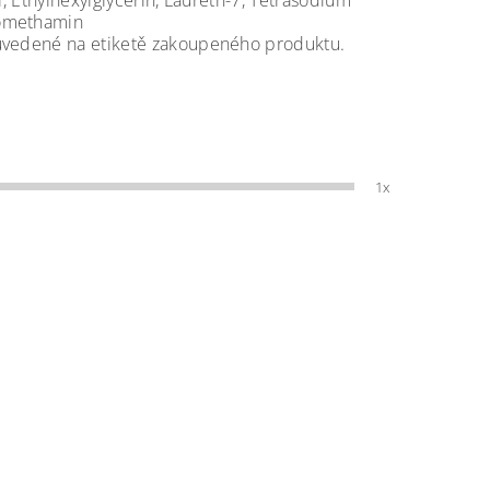
l, Ethylhexylglycerin, Laureth-7, Tetrasodium
romethamin
 uvedené na etiketě zakoupeného produktu.
1x