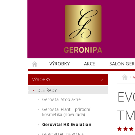
VÝROBKY
AKCE
SALON GER
VÝROBKY
DLE ŘADY
EV
Gerovital Stop akné
TM
Gerovital Plant - přírodní
kosmetika (nová řada)
Gerovital H3 Evolution
GEROVITAL DERMA +