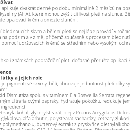
užívat
 aplikuje dvakrát denně po dobu minimálně 2 měsíců na post
kyseliny (AHA), které mohou zvýšit citlivost pleti na slunce
jte opalovací krém a omezte slunění.
í blednoucích skvrn a bělení pleti se nejlépe provádí v roč
 na podzim a v zimě, přičemž současně s procesem blednutí 
 pomocí udržovacích krémů se středním nebo vysokým ochr
ýchkoli známkách podráždění pleti dočasně přerušte aplikaci
ience
látky a jejich role
je pigmentové skvrny, bělí, obnovuje jednotnost pleti díky
re".
id Dismutáza spolu s vitamínem E a Boswellia Serrata regen
ným ultrafialovými paprsky, hydratuje pokožku, redukuje jemn
ingrediencí
tearylalkohol, glycerylstearát, olej z Prunus Amygdalus Dulcis,
 glykolová, alfa-arbutin, polystearát sacharózy, cetearylglukos
 z polymethanolu, butterový extrakt z pryskyřice diethylalkoh