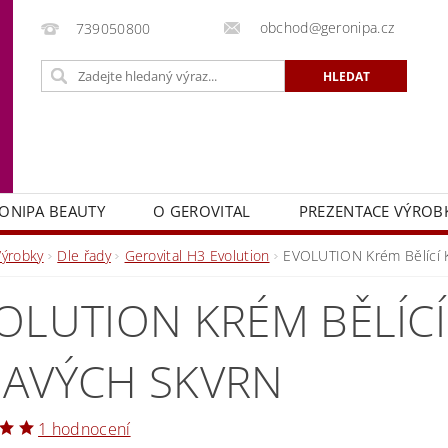
obchod@geronipa.cz
739050800
ONIPA BEAUTY
O GEROVITAL
PREZENTACE VÝROB
Výrobky
Dle řady
Gerovital H3 Evolution
EVOLUTION Krém Bělící K
OLUTION KRÉM BĚLÍC
AVÝCH SKVRN
1 hodnocení