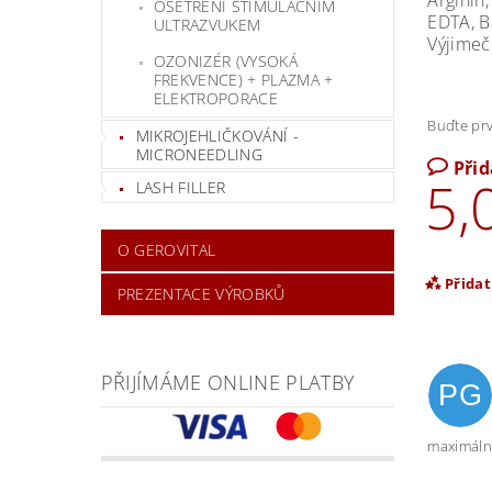
Arginin,
OŠETŘENÍ STIMULAČNÍM
EDTA, B
ULTRAZVUKEM
Výjimeč
OZONIZÉR (VYSOKÁ
FREKVENCE) + PLAZMA +
ELEKTROPORACE
Buďte prv
MIKROJEHLIČKOVÁNÍ -
MICRONEEDLING
Při
5,
LASH FILLER
O GEROVITAL
Přida
PREZENTACE VÝROBKŮ
PŘIJÍMÁME ONLINE PLATBY
PG
maximální