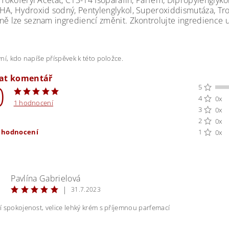
 Tokoferyl Acetát, C13-14 Isoparafin, Parfém, Dipropylenglyko
HA, Hydroxid sodný, Pentylenglykol, Superoxiddismutáza, T
ně lze seznam ingrediencí změnit. Zkontrolujte ingredience
ní, kdo napíše příspěvek k této položce.
dat komentář
0
5
4
0x
1 hodnocení
3
0x
2
0x
t hodnocení
1
0x
Pavlína Gabrielová
|
31.7.2023
 spokojenost, velice lehký krém s příjemnou parfemací