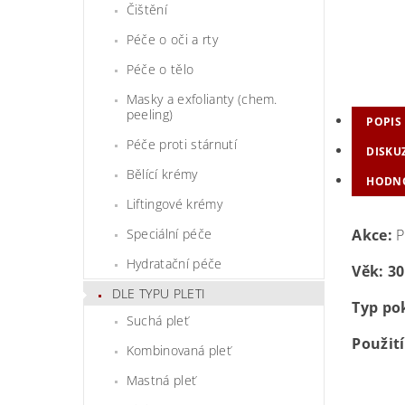
Čištění
Péče o oči a rty
Péče o tělo
Masky a exfolianty (chem.
peeling)
POPIS
Péče proti stárnutí
DISKU
Bělící krémy
HODNO
Liftingové krémy
Speciální péče
Akce:
P
Hydratační péče
Věk: 30
DLE TYPU PLETI
Typ po
Suchá pleť
Použití
Kombinovaná pleť
Mastná pleť