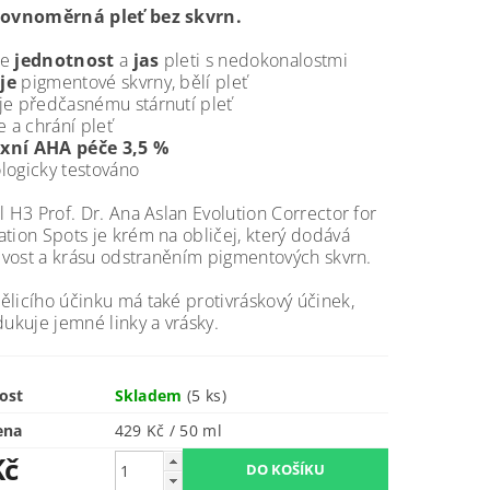
rovnoměrná pleť bez skvrn.
je
jednotnost
a
jas
pleti s nedokonalostmi
je
pigmentové skvrny, bělí pleť
je předčasnému stárnutí pleť
e a chrání pleť
xní AHA péče 3,5 %
logicky testováno
l H3 Prof. Dr. Ana Aslan Evolution Corrector for
tion Spots je krém na obličej, který dodává
řivost a krásu odstraněním pigmentových skvrn.
licího účinku má také protivráskový účinek,
dukuje jemné linky a vrásky.
ost
Skladem
(5 ks)
ena
429 Kč / 50 ml
Kč