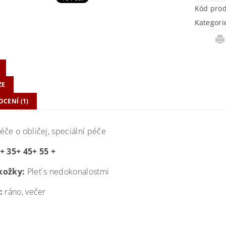
Kód pro
Kategori
ZE
CENÍ (1)
éče o obličej, speciální péče
+ 35+ 45+ 55 +
kožky:
Pleť s nedokonalostmi
:
ráno, večer