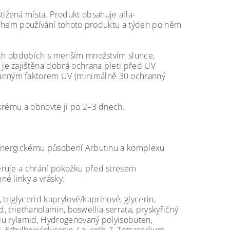
ižená místa. Produkt obsahuje alfa-
. Během používání tohoto produktu a týden po něm
ních obdobích s menším množstvím slunce,
je zajištěna dobrá ochrana pleti před UV
anným faktorem UV (minimálně 30 ochranný
 krému a obnovte ji po 2–3 dnech.
 synergickému působení Arbutinu a komplexu
eruje a chrání pokožku před stresem
é linky a vrásky.
 triglycerid kaprylové/kaprinové, glycerin,
id, triethanolamin, boswellia serrata, pryskyřičný
olu rylamid, Hydrogenovaný polyisobuten,