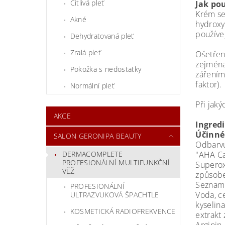
Citlivá pleť
Jak po
Krém se
Akné
hydroxy
používe
Dehydratovaná pleť
Zralá pleť
Ošetřen
zejména
Pokožka s nedostatky
zářením
faktor).
Normální pleť
Při jak
AKCE
Ingred
Účinné 
SALON GERONIPA BEAUTY
Odbarvu
DERMACOMPLETE
"AHA Ca
PROFESIONÁLNÍ MULTIFUNKČNÍ
Superox
VĚŽ
způsobe
Seznam 
PROFESIONÁLNÍ
Voda, ce
ULTRAZVUKOVÁ ŠPACHTLE
kyselina
KOSMETICKÁ RADIOFREKVENCE
extrakt