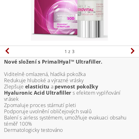
1
z 3
Nové složení s PrimalHyal™ Ultrafiller.
Viditelně omlazená, hladká pokožka
Redukuje hluboké a výrazné vrásky
Zlepšuje
elasticitu
a
pevnost pokožky
Hyaluronic Acid Ultrafiller
s efektem vyplňování
vrásek
Zpomaluje proces stárnutí pleti
Podporuje uvolnění obličejových svalů
Balení s airless systémem, umožňuje evakuaci obsahu
téměř 100%
Dermatologicky testováno