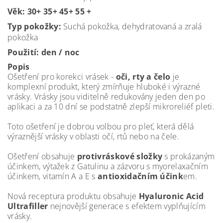
Věk: 30+ 35+ 45+ 55 +
Typ pokožky:
Suchá pokožka, dehydratovaná a zralá
pokožka
Použití: den / noc
Popis
Ošetření pro korekci vrásek -
oči, rty a čelo
je
komplexní produkt, který zmírňuje hluboké i výrazné
vrásky. Vrásky jsou viditelně redukovány jeden den po
aplikaci a za 10 dní se podstatně zlepší mikroreliéf pleti.
Toto ošetření je dobrou volbou pro pleť, která dělá
výraznější vrásky v oblasti očí, rtů nebo na čele.
Ošetření obsahuje
protivráskové složky
s prokázaným
účinkem, výtažek z Gatulinu a zázvoru s myorelaxačním
účinkem, vitamín A a E s
antioxidačním účink
em.
Nová receptura produktu obsahuje
Hyaluronic Acid
Ultrafiller
nejnovější generace s efektem vyplňujícím
vrásky.