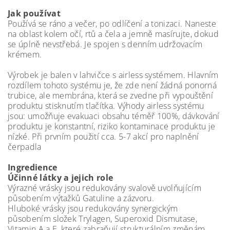
Jak používat
Používá se ráno a večer, po odlíčení a tonizaci. Naneste
na oblast kolem očí, rtů a čela a jemně masírujte, dokud
se úplně nevstřebá. Je spojen s denním udržovacím
krémem.
Výrobek je balen v lahvičce s airless systémem. Hlavním
rozdílem tohoto systému je, že zde není žádná ponorná
trubice, ale membrána, která se zvedne při vypouštění
produktu stisknutím tlačítka. Výhody airless systému
jsou: umožňuje evakuaci obsahu téměř 100%, dávkování
produktu je konstantní, riziko kontaminace produktu je
nízké. Při prvním použití cca. 5-7 akcí pro naplnění
čerpadla
Ingredience
Účinné látky a jejich role
Výrazné vrásky jsou redukovány svalově uvolňujícím
působením výtažků Gatuline a zázvoru.
Hluboké vrásky jsou redukovány synergickým
působením složek Trylagen, Superoxid Dismutase,
Vitamin A a E, které zabraňují strukturálním změnám