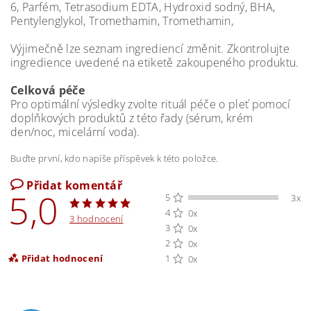
6, Parfém, Tetrasodium EDTA, Hydroxid sodný, BHA,
Pentylenglykol, Tromethamin, Tromethamin,
Výjimečně lze seznam ingrediencí změnit. Zkontrolujte
ingredience uvedené na etiketě zakoupeného produktu.
Celková péče
Pro optimální výsledky zvolte rituál péče o pleť pomocí
doplňkových produktů z této řady (sérum, krém
den/noc, micelární voda).
Buďte první, kdo napíše příspěvek k této položce.
Přidat komentář
5,0
5
3x
4
0x
3 hodnocení
3
0x
2
0x
Přidat hodnocení
1
0x