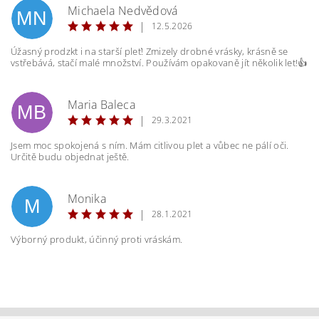
Michaela Nedvědová
MN
|
12.5.2026
Úžasný prodzkt i na starší pleť! Zmizely drobné vrásky, krásně se
vstřebává, stačí malé množství. Používám opakovaně jít několik let!👍
Maria Baleca
MB
|
29.3.2021
Jsem moc spokojená s ním. Mám citlivou plet a vůbec ne pálí oči.
Určitě budu objednat ještě.
Vložením hodnocení souhlasíte s
podmínkami
ochrany osobních údajů
Monika
M
|
28.1.2021
Výborný produkt, účinný proti vráskám.