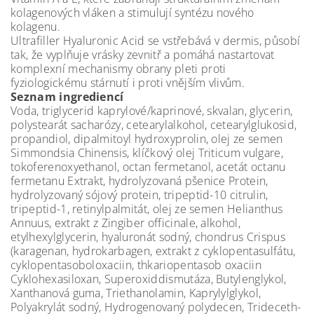
kolagenových vláken a stimulují syntézu nového
kolagenu.
Ultrafiller Hyaluronic Acid se vstřebává v dermis, působí
tak, že vyplňuje vrásky zevnitř a pomáhá nastartovat
komplexní mechanismy obrany pleti proti
fyziologickému stárnutí i proti vnějším vlivům.
Seznam ingrediencí
Voda, triglycerid kaprylové/kaprinové, skvalan, glycerin,
polystearát sacharózy, cetearylalkohol, cetearylglukosid,
propandiol, dipalmitoyl hydroxyprolin, olej ze semen
Simmondsia Chinensis, klíčkový olej Triticum vulgare,
tokoferenoxyethanol, octan fermetanol, acetát octanu
fermetanu Extrakt, hydrolyzovaná pšenice Protein,
hydrolyzovaný sójový protein, tripeptid-10 citrulin,
tripeptid-1, retinylpalmitát, olej ze semen Helianthus
Annuus, extrakt z Zingiber officinale, alkohol,
etylhexylglycerin, hyaluronát sodný, chondrus Crispus
(karagenan, hydrokarbagen, extrakt z cyklopentasulfátu,
cyklopentasoboloxaciin, thkariopentasob oxaciin
Cyklohexasiloxan, Superoxiddismutáza, Butylenglykol,
Xanthanová guma, Triethanolamin, Kaprylylglykol,
Polyakrylát sodný, Hydrogenovaný polydecen, Trideceth-