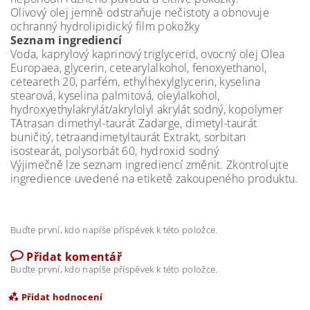
Olivový olej jemně odstraňuje nečistoty a obnovuje
ochranný hydrolipidický film pokožky
Seznam ingrediencí
Voda, kaprylový kaprinový triglycerid, ovocný olej Olea
Europaea, glycerin, cetearylalkohol, fenoxyethanol,
ceteareth 20, parfém, ethylhexylglycerin, kyselina
stearová, kyselina palmitová, oleylalkohol,
hydroxyethylakrylát/akrylolyl akrylát sodný, kopolymer
TAtrasan dimethyl-taurát Zadarge, dimetyl-taurát
buničitý, tetraandimetyltaurát Extrakt, sorbitan
isostearát, polysorbát 60, hydroxid sodný
Výjimečně lze seznam ingrediencí změnit. Zkontrolujte
ingredience uvedené na etiketě zakoupeného produktu.
Buďte první, kdo napíše příspěvek k této položce.
Přidat komentář
Buďte první, kdo napíše příspěvek k této položce.
Přidat hodnocení