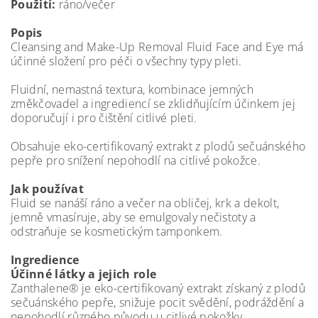
Použití:
ráno/večer
Popis
Cleansing and Make-Up Removal Fluid Face and Eye má
účinné složení pro péči o všechny typy pleti.
Fluidní, nemastná textura, kombinace jemných
změkčovadel a ingrediencí se zklidňujícím účinkem jej
doporučují i pro čištění citlivé pleti.
Obsahuje eko-certifikovaný extrakt z plodů sečuánského
pepře pro snížení nepohodlí na citlivé pokožce.
Jak používat
Fluid se nanáší ráno a večer na obličej, krk a dekolt,
jemně vmasíruje, aby se emulgovaly nečistoty a
odstraňuje se kosmetickým tamponkem.
Ingredience
Účinné látky a jejich role
Zanthalene® je eko-certifikovaný extrakt získaný z plodů
sečuánského pepře, snižuje pocit svědění, podráždění a
nepohodlí různého původu u citlivé pokožky.